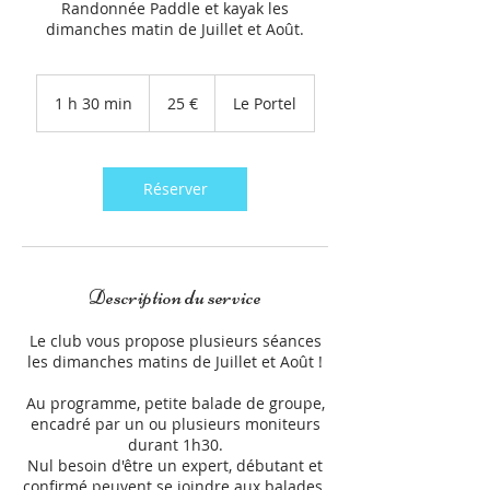
Randonnée Paddle et kayak les
dimanches matin de Juillet et Août.
25
euros
1 h 30 min
1
25 €
Le Portel
3
0
m
i
Réserver
n
Description du service
Le club vous propose plusieurs séances
les dimanches matins de Juillet et Août !
Au programme, petite balade de groupe,
encadré par un ou plusieurs moniteurs
durant 1h30.
Nul besoin d'être un expert, débutant et
confirmé peuvent se joindre aux balades.