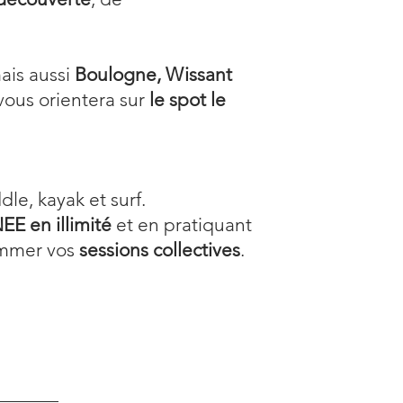
is aussi
Boulogne, Wissant
 vous orientera sur
le spot le
le, kayak et surf.
E en illimité
et en pratiquant
ammer vos
sessions collectives
.