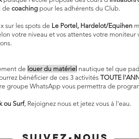
i de
coaching
pour les adhérents du Club.
ux sur les spots de
Le Portel, Hardelot/Equihen
ma
elon votre niveau et vos attentes votre moniteur
ions.
alement de
louer du matériel
nautique tel que padd
ourrez bénéficier de ces 3 activités
TOUTE l'ANNE
otre groupe WhatsApp vous permettra de progr
k ou Surf
, Rejoignez nous et jetez vous à l'eau.
Suivez-nous