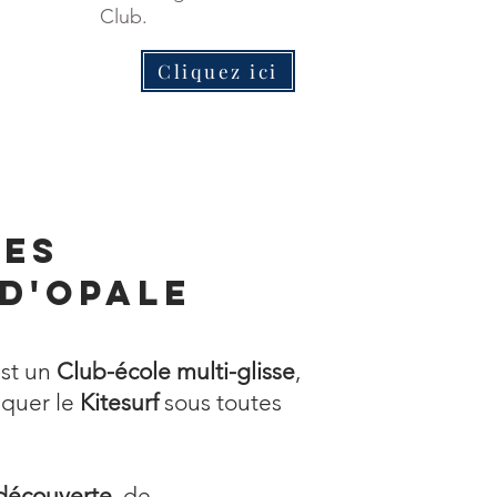
Club.
Cliquez ici
les
 d'opale
st un
Club-école multi-glisse
,
iquer le
Kitesurf
sous toutes
/découverte
, de