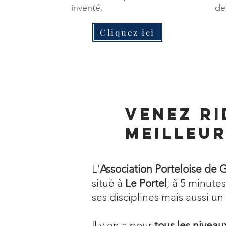
inventé.
de
Cliquez ici
Venez ri
meilleur
L'
Association Porteloise de 
situé à
Le Portel
, à 5 minute
ses disciplines mais aussi un
Il y en a pour
tous les niveau