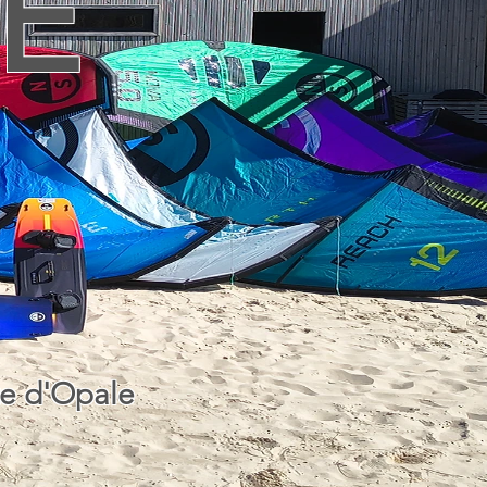
E
te d'Opale