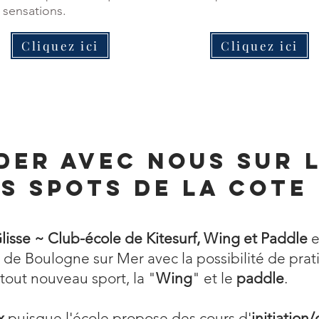
 sensations.
Cliquez ici
Cliquez ici
der avec nous sur 
s spots de la cote
Glisse ~ Club-école de Kitesurf, Wing et Paddle
e
s de Boulogne sur Mer avec la possibilité de prat
 tout nouveau sport, la "
Wing
" et le
paddle
.
x
puisque l'école propose des cours d'
initiation