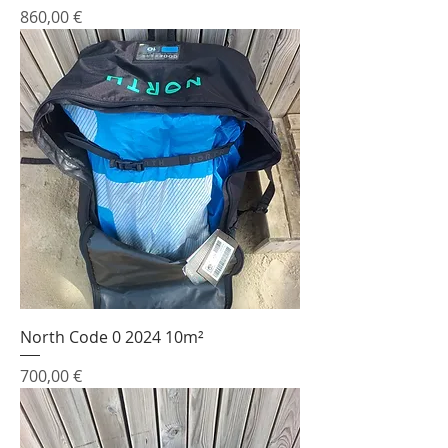
Prix
860,00 €
North Code 0 2024 10m²
Prix
700,00 €