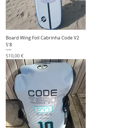
Board Wing Foil Cabrinha Code V2
5'8
Prix
510,00 €